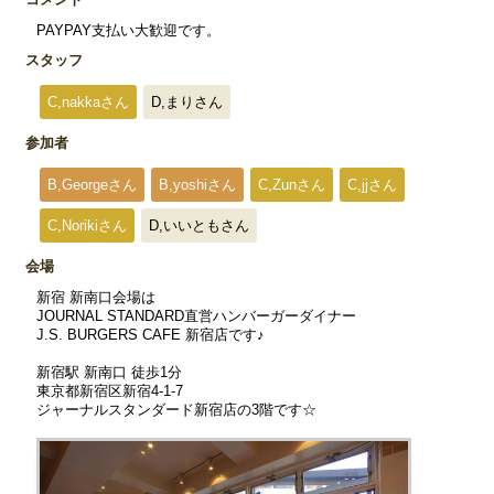
PAYPAY支払い大歓迎です。
スタッフ
C,nakkaさん
D,まりさん
参加者
B,Georgeさん
B,yoshiさん
C,Zunさん
C,jjさん
C,Norikiさん
D,いいともさん
会場
新宿 新南口会場は
JOURNAL STANDARD直営ハンバーガーダイナー
J.S. BURGERS CAFE 新宿店です♪
新宿駅 新南口 徒歩1分
東京都新宿区新宿4-1-7
ジャーナルスタンダード新宿店の3階です☆