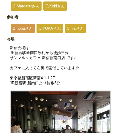
C,Margaretさん
C,Kokiさん
参加者
B,nobuさん
C,YUKAさん
C,rin.さん
会場
新宿会場は
JR新宿駅新南口改札から徒歩三分
サンマルクカフェ 新宿新南口店 です♪
カフェに入って右奥で開催しています☆
東京都新宿区新宿4-1-1 2F
JR新宿駅 新南口より徒歩3分