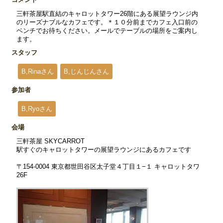
三軒茶屋駅直結のキャロットタワー26階にある展望ラウンジ内
のリーズナブルなカフェです。＊１０分前までカフェ入口前の
ベンチでお待ちください。メールでテーブルの場所をご案内し
ます。
スタッフ
B,Rinaさん
B,じんじんさん
参加者
B,Ryoさん
会場
三軒茶屋 SKYCARROT
駅すぐのキャロットタワーの展望ラウンジにあるカフェです
〒154-0004 東京都世田谷区太子堂４丁目１−１ キャロットタワ
26F