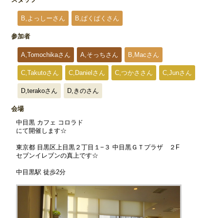
B,よっしーさん
B,ぱくぱくさん
参加者
A,Tomochikaさん
A,そっちさん
B,Macさん
C,Takutoさん
C,Danielさん
C,つかささん
C,Junさん
D,terakoさん
D,きのさん
会場
中目黒 カフェ コロラド
にて開催します☆
東京都 目黒区上目黒２丁目１−３ 中目黒ＧＴプラザ ２F
セブンイレブンの真上です☆
中目黒駅 徒歩2分