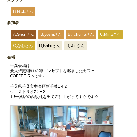
B,Nickさん
参加者
A,Shunさん
B,yoshiさん
B,Takumaさん
C,Minaさん
C,なおさん
D,Kahoさん
D,＆eさん
会場
千葉会場は、
炭火焙煎珈琲 の凛コンセプトを継承したカフェ
COFFEE RINです♪
千葉県千葉市中央区新千葉1-4-2
ウェストリオ2 3F-2
JR千葉駅の西改札を出て左に曲がってすぐです☆