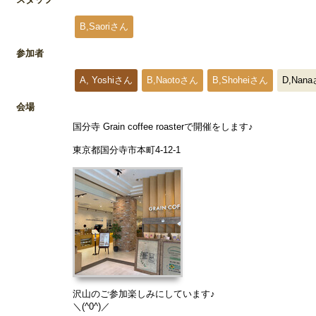
B,Saoriさん
参加者
A, Yoshiさん
B,Naotoさん
B,Shoheiさん
D,Nan
会場
国分寺 Grain coffee roasterで開催をします♪
東京都国分寺市本町4-12-1
沢山のご参加楽しみにしています♪
＼(^0^)／