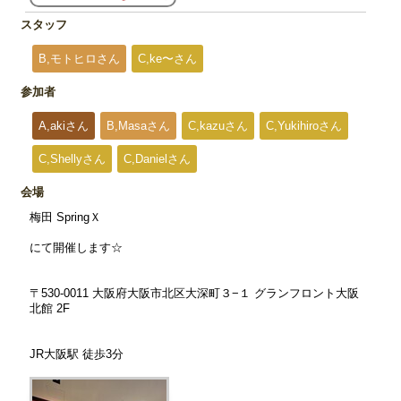
スタッフ
B,モトヒロさん
C,ke〜さん
参加者
A,akiさん
B,Masaさん
C,kazuさん
C,Yukihiroさん
C,Shellyさん
C,Danielさん
会場
梅田 SpringＸ
にて開催します☆
〒530-0011 大阪府大阪市北区大深町３−１ グランフロント大阪
北館 2F
JR大阪駅 徒歩3分