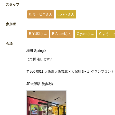
スタッフ
B,モトヒロさん
C,ke〜さん
参加者
B,YUKIさん
B,Asamiさん
C,yukoさん
C,ようこ
会場
梅田 SpringＸ
にて開催します☆
〒530-0011 大阪府大阪市北区大深町３−１ グランフロント大
JR大阪駅 徒歩3分