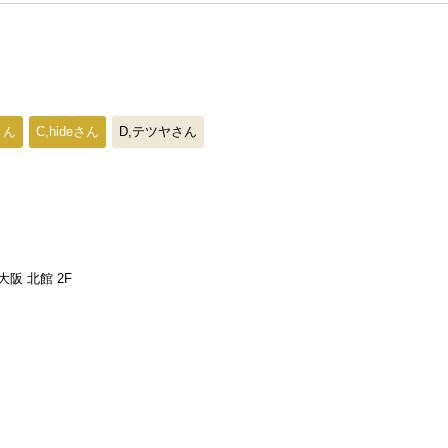
さん
C,hideさん
D,テツヤさん
阪 北館 2F