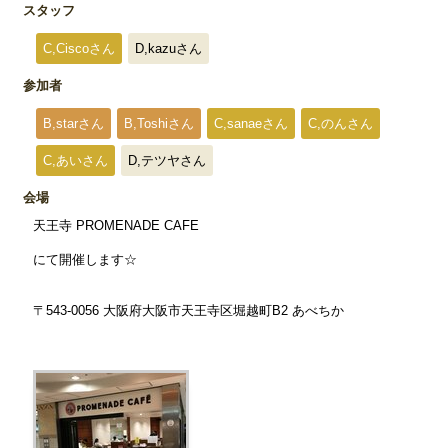
スタッフ
C,Ciscoさん
D,kazuさん
参加者
B,starさん
B,Toshiさん
C,sanaeさん
C,のんさん
C,あいさん
D,テツヤさん
会場
天王寺 PROMENADE CAFE
にて開催します☆
〒543-0056 大阪府大阪市天王寺区堀越町B2 あべちか