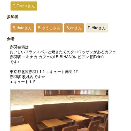
C,Gracieさん
参加者
B,Hatoさん
B,ゆうこさん
B,oriさん
D,Hiroさん
会場
赤羽会場は
おいしいフランスパンと焼きたてのクロワッサンがあるカフェ
赤羽駅 エキナカ カフェのLE BIHAN(ル ビアン 旧Felts)
です♪
東京都北区赤羽1-1-1 エキュート赤羽 1F
赤羽駅 改札内です☆
エキュート１Ｆ