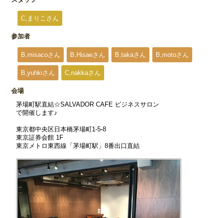
C,まりこさん
参加者
B,misacoさん
B,Hisaeさん
B,takaさん
B,motoさん
B,yuhkiさん
C,nakkaさん
会場
茅場町駅直結☆SALVADOR CAFE ビジネスサロン
で開催します♪
東京都中央区日本橋茅場町1-5-8
東京証券会館 1F
東京メトロ東西線「茅場町駅」8番出口直結