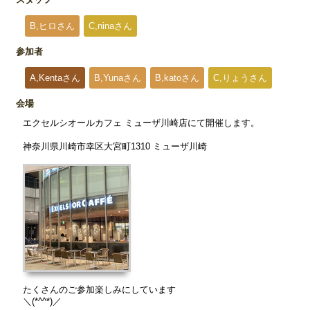
B,ヒロさん
C,ninaさん
参加者
A,Kentaさん
B,Yunaさん
B,katoさん
C,りょうさん
会場
エクセルシオールカフェ ミューザ川崎店にて開催します。
神奈川県川崎市幸区大宮町1310 ミューザ川崎
たくさんのご参加楽しみにしています
＼(*^^*)／