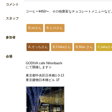
コメント
コーヒー¥450〜、その他豊富なチョコレートメニューな
スタッフ
B,miさん
B,ヒロさん
参加者
A,そっちさん
B,Chikaさん
B,Max さん
C,takaさ
会場
GODIVA cafe Nihonbashi
にて開催します☆
東京都中央区日本橋1-3-13
東京建物日本橋ビル 1F