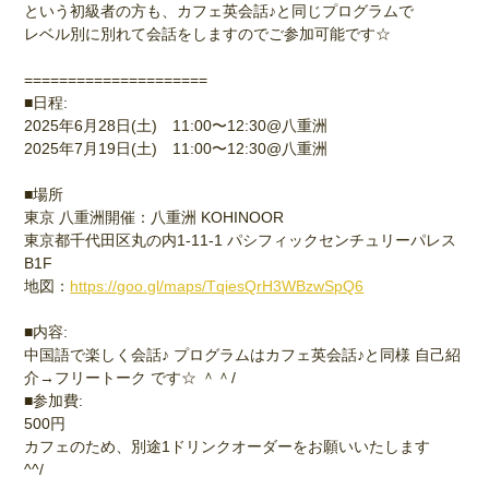
という初級者の方も、カフェ英会話♪と同じプログラムで
レベル別に別れて会話をしますのでご参加可能です☆
=====================
■日程:
2025年6月28日(土) 11:00〜12:30@八重洲
2025年7月19日(土) 11:00〜12:30@八重洲
■場所
東京 八重洲開催：八重洲 KOHINOOR
東京都千代田区丸の内1-11-1 パシフィックセンチュリーパレス
B1F
地図：
https://goo.gl/maps/TqiesQrH3WBzwSpQ6
■内容:
中国語で楽しく会話♪ プログラムはカフェ英会話♪と同様 自己紹
介→フリートーク です☆ ＾＾/
■参加費:
500円
カフェのため、別途1ドリンクオーダーをお願いいたします
^^/