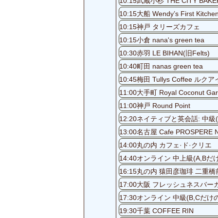
10:15武蔵小杉 THE CITY BAKE
10:15大船 Wendy’s First Kitche
10:15神戸 タリーズカフェ
10:15小倉 nana's green tea
10:30赤羽 LE BIHAN(旧Felts)
10:40町田 nanas green tea
10:45梅田 Tullys Coffee 
11:00大手町 Royal Coconut Ga
11:00神戸 Round Point
12:20ネイティブと英会話: 中級(
13:00名古屋 Cafe PROSPERE N
14:00丸の内 カフェ·ド·クリエ
14:40オンライン 中上級(A
16:15丸の内 猿田彦珈琲 二重
17:00大阪 フレッシュネスバーガ
17:30オンライン 中級(B,
19:30千葉 COFFEE RIN