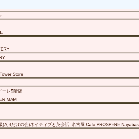
r
E
TERY
RY
ower Store
ルクアイーレ5階店
EER MAM
A,Bだけの会)ネイティブと英会話: 名古屋 Cafe PROSPERE Nayabash