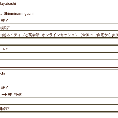
ayabashi
ku Shinminami-guchi
TERY
橋前駅店
Cだけの会)ネイティブと英会話: オンラインセッション（全国のご自宅から参
TERY
chi
TERY
HEP FIVE
レ川崎店