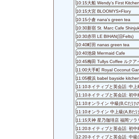
10:15大船 Wendy’s First Kitche
10:15大宮 BLOOMYS×Flory
10:15小倉 nana's green tea
10:30新宿 St. Marc Cafe Shinju
10:30赤羽 LE BIHAN(旧Felts)
10:40町田 nanas green tea
10:40池袋 Mermaid Cafe
10:45梅田 Tullys Coffee 
11:00大手町 Royal Coconut Ga
11:05横浜 babel bayside kitche
11:10ネイティブと英会話: 中上級
11:10ネイティブと英会話: 初中級(
11:10オンライン 中級(B,
11:10オンライン 中上級(A
11:15天神 星乃珈琲店 福岡ソ
11:20ネイティブと英会話: 初中級
12:20ネイティブと英会話: 中級(